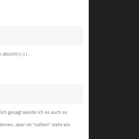
bsicht (;-) ) .
lich gesagt würde ich es auch so
önnen, aber im "sollten" steht ein