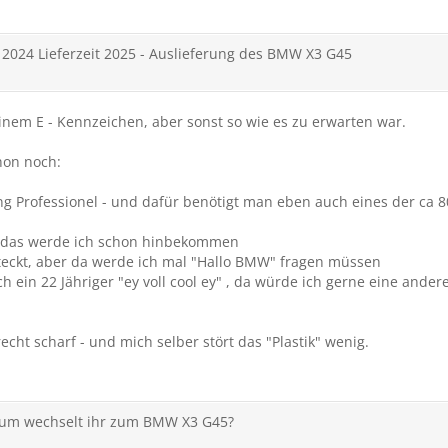
2024 Lieferzeit 2025 - Auslieferung des BMW X3 G45
 einem E - Kennzeichen, aber sonst so wie es zu erwarten war.
hon noch:
king Professionel - und dafür benötigt man eben auch eines der ca 
er das werde ich schon hinbekommen
rsteckt, aber da werde ich mal "Hallo BMW" fragen müssen
ich ein 22 Jähriger "ey voll cool ey" , da würde ich gerne eine an
 recht scharf - und mich selber stört das "Plastik" wenig.
rum wechselt ihr zum BMW X3 G45?