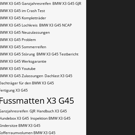
BMW X3 G45 Ganzjahresreifen
BMW X3 G45 GJR
BMW X3 G45 im Crash Test
BMW X3 G45 Kompletträder
BMW X3 G45 Lochkreis
BMW X3 G45 NCAP
BMW X3 G45 Neuzulassungen
BMW X3 G45 Problem
BMW X3 G45 Sommerreifen
BMW X3 G45 Störung
BMW X3 G45 Testbericht
BMW X3 G45 Werksgarantie
BMW X3 G45 Youtube
BMW X3 G45 Zulassungen
Dachlast X3 G45
Dachträger für den BMW X3 G45
Fertigung X3 G45
Fussmatten X3 G45
Ganzjahresreifen
GJR
Handbuch X3 G45
Hundebox X3 G45
Inspektion BMW X3 G45
Kindersitze BMW X3 G45
Kofferraumvolumen BMW X3 G45