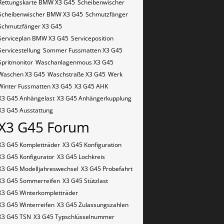
Rettungskarte BMW X3 G45
Scheibenwischer
Scheibenwischer BMW​ X3 G45
Schmutzfänger
Schmutzfänger X3 G45
Serviceplan BMW X3 G45
Serviceposition
Servicestellung
Sommer Fussmatten X3 G45
Spritmonitor
Waschanlagenmous X3 G45
Waschen X3 G45
Waschstraße X3 G45
Werk
Winter Fussmatten X3 G45
X3 G45 AHK
X3 G45 Anhängelast
X3 G45 Anhängerkupplung
X3 G45 Ausstattung
X3 G45 Forum
X3 G45 Kompletträder
X3 G45 Konfiguration
X3 G45 Konfigurator
X3 G45 Lochkreis
X3 G45 Modelljahreswechsel
X3 G45 Probefahrt
X3 G45 Sommerreifen
X3 G45 Stützlast
X3 G45 Winterkompletträder
X3 G45 Winterreifen
X3 G45 Zulassungszahlen
X3 G45​​​​ TSN
X3 G45​​​​ Typschlüsselnummer