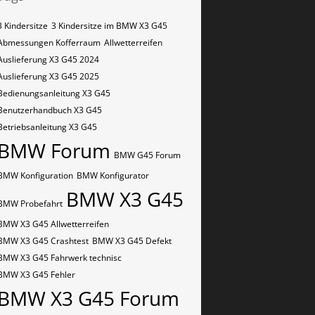
3 Kindersitze
3 Kindersitze im BMW X3 G45
Abmessungen Kofferraum
Allwetterreifen
Auslieferung X3 G45 2024
Auslieferung X3 G45 2025
Bedienungsanleitung X3 G45
Benutzerhandbuch X3 G45
Betriebsanleitung X3 G45
BMW Forum
BMW G45 Forum
BMW Konfiguration
BMW Konfigurator
BMW X3 G45
BMW Probefahrt
BMW X3 G45 Allwetterreifen
BMW X3 G45 Crashtest
BMW X3 G45 Defekt
BMW X3 G45 Fahrwerk technisc
BMW X3 G45 Fehler
BMW X3 G45 Forum