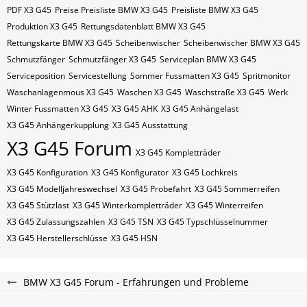
PDF X3 G45
Preise Preisliste BMW X3 G45
Preisliste BMW X3 G45
Produktion X3 G45
Rettungsdatenblatt BMW X3 G45
Rettungskarte BMW X3 G45
Scheibenwischer
Scheibenwischer BMW​ X3 G45
Schmutzfänger
Schmutzfänger X3 G45
Serviceplan BMW X3 G45
Serviceposition
Servicestellung
Sommer Fussmatten X3 G45
Spritmonitor
Waschanlagenmous X3 G45
Waschen X3 G45
Waschstraße X3 G45
Werk
Winter Fussmatten X3 G45
X3 G45 AHK
X3 G45 Anhängelast
X3 G45 Anhängerkupplung
X3 G45 Ausstattung
X3 G45 Forum
X3 G45 Kompletträder
X3 G45 Konfiguration
X3 G45 Konfigurator
X3 G45 Lochkreis
X3 G45 Modelljahreswechsel
X3 G45 Probefahrt
X3 G45 Sommerreifen
X3 G45 Stützlast
X3 G45 Winterkompletträder
X3 G45 Winterreifen
X3 G45 Zulassungszahlen
X3 G45​​​​ TSN
X3 G45​​​​ Typschlüsselnummer
X3 G45​​​​​ Herstellerschlüsse
X3 G45​​​​​ HSN
BMW X3 G45 Forum - Erfahrungen und Probleme