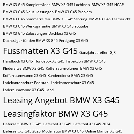
BMW X3 G45 Kompletträder
BMW X3 G45 Lochkreis
BMW X3 G45 NCAP
BMW X3 G45 Neuzulassungen
BMW X3 G45 Problem
BMW X3 G45 Sommerreifen
BMW X3 G45 Störung
BMW X3 G45 Testbericht
BMW X3 G45 Werksgarantie
BMW X3 G45 Youtube
BMW X3 G45 Zulassungen
Dachlast X3 G45
Dachträger für den BMW X3 G45
Fertigung X3 G45
Fussmatten X3 G45
Ganzjahresreifen
GJR
Handbuch X3 G45
Hundebox X3 G45
Inspektion BMW X3 G45
Kindersitze BMW X3 G45
Kofferraumvolumen BMW X3 G45
Kofferraumwanne X3 G45
Kundendienst BMW X3 G45
Ladekantenschutz Edelstahl
Ladekantenschutz X3 G45
Laderaumwanne X3 G45
Land
Leasing Angebot BMW X3 G45
Leasingfaktor BMW X3 G45
Lieferzeit BMW X3 G45
Lieferzeit X3 G45
Lieferzeit X3 G45 2024
Lieferzeit X3 G45 2025
Modellauto BMW X3 G45
Online Manuel X3 G45