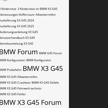
3 Kindersitze
3 Kindersitze im BMW X3 G45
Abmessungen Kofferraum
Allwetterreifen
Auslieferung X3 G45 2024
Auslieferung X3 G45 2025
Bedienungsanleitung X3 G45
Benutzerhandbuch X3 G45
Betriebsanleitung X3 G45
BMW Forum
BMW G45 Forum
BMW Konfiguration
BMW Konfigurator
BMW X3 G45
BMW Probefahrt
BMW X3 G45 Allwetterreifen
BMW X3 G45 Crashtest
BMW X3 G45 Defekt
BMW X3 G45 Fahrwerk technisc
BMW X3 G45 Fehler
BMW X3 G45 Forum