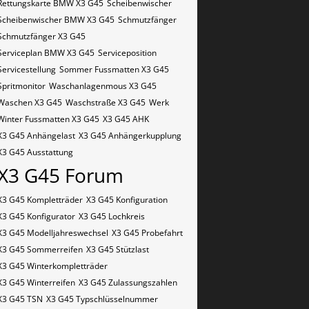
Rettungskarte BMW X3 G45
Scheibenwischer
Scheibenwischer BMW​ X3 G45
Schmutzfänger
Schmutzfänger X3 G45
Serviceplan BMW X3 G45
Serviceposition
Servicestellung
Sommer Fussmatten X3 G45
Spritmonitor
Waschanlagenmous X3 G45
Waschen X3 G45
Waschstraße X3 G45
Werk
Winter Fussmatten X3 G45
X3 G45 AHK
X3 G45 Anhängelast
X3 G45 Anhängerkupplung
X3 G45 Ausstattung
X3 G45 Forum
X3 G45 Kompletträder
X3 G45 Konfiguration
X3 G45 Konfigurator
X3 G45 Lochkreis
X3 G45 Modelljahreswechsel
X3 G45 Probefahrt
X3 G45 Sommerreifen
X3 G45 Stützlast
X3 G45 Winterkompletträder
X3 G45 Winterreifen
X3 G45 Zulassungszahlen
X3 G45​​​​ TSN
X3 G45​​​​ Typschlüsselnummer