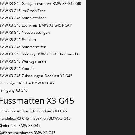
BMW X3 G45 Ganzjahresreifen
BMW X3 G45 GJR
BMW X3 G45 im Crash Test
BMW X3 G45 Kompletträder
BMW X3 G45 Lochkreis
BMW X3 G45 NCAP
BMW X3 G45 Neuzulassungen
BMW X3 G45 Problem
BMW X3 G45 Sommerreifen
BMW X3 G45 Störung
BMW X3 G45 Testbericht
BMW X3 G45 Werksgarantie
BMW X3 G45 Youtube
BMW X3 G45 Zulassungen
Dachlast X3 G45
Dachträger für den BMW X3 G45
Fertigung X3 G45
Fussmatten X3 G45
Ganzjahresreifen
GJR
Handbuch X3 G45
Hundebox X3 G45
Inspektion BMW X3 G45
Kindersitze BMW X3 G45
Kofferraumvolumen BMW X3 G45